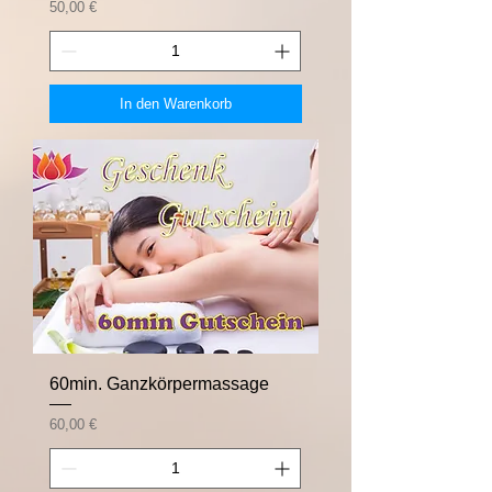
Preis
50,00 €
In den Warenkorb
60min. Ganzkörpermassage
Preis
60,00 €