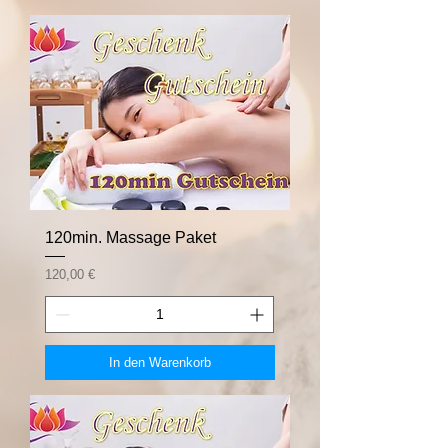
120min. Massage Paket
Preis
120,00 €
In den Warenkorb